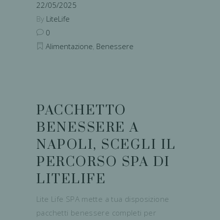
22/05/2025
By
LiteLife
0
Alimentazione
,
Benessere
PACCHETTO
BENESSERE A
NAPOLI, SCEGLI IL
PERCORSO SPA DI
LITELIFE
Lite Life SPA mette a tua disposizione
pacchetti benessere completi per