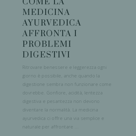
COME LA
MEDICINA
AYURVEDICA
AFFRONTA I
PROBLEMI
DIGESTIVI
Ritrovare benessere e leggerezza ogni
giorno è possibile, anche quando la
digestione sembra non funzionare come
dovrebbe. Gonfiore, acidità, lentezza
digestiva e pesantezza non devono
diventare la normalità. La medicina
ayurvedica ci offre una via semplice e
naturale per affrontare