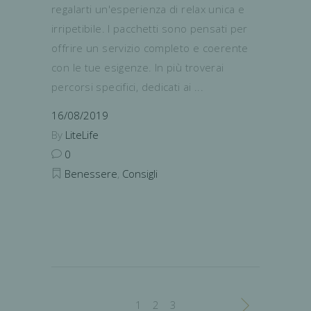
regalarti un'esperienza di relax unica e
irripetibile. I pacchetti sono pensati per
offrire un servizio completo e coerente
con le tue esigenze. In più troverai
percorsi specifici, dedicati ai
16/08/2019
By
LiteLife
0
Benessere
,
Consigli
1
2
3