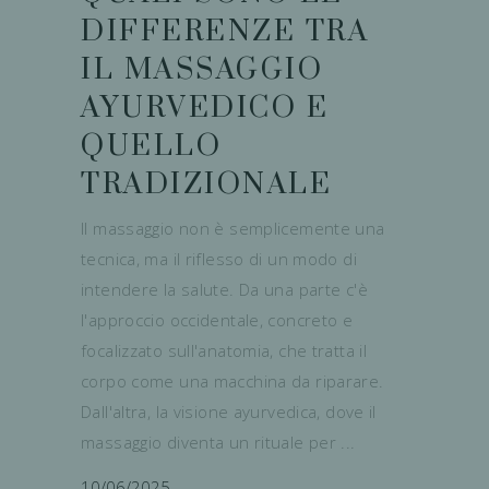
DIFFERENZE TRA
IL MASSAGGIO
AYURVEDICO E
QUELLO
TRADIZIONALE
Il massaggio non è semplicemente una
tecnica, ma il riflesso di un modo di
intendere la salute. Da una parte c'è
l'approccio occidentale, concreto e
focalizzato sull'anatomia, che tratta il
corpo come una macchina da riparare.
Dall'altra, la visione ayurvedica, dove il
massaggio diventa un rituale per
10/06/2025