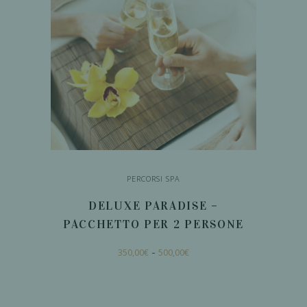
PERCORSI SPA
DELUXE PARADISE –
PACCHETTO PER 2 PERSONE
Fascia
Questo
-
350,00
€
500,00
€
di
prodotto
prezzo:
da
ha
350,00€
a
SCEGLI