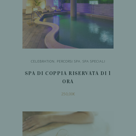
essere
scelte
nella
pagina
del
prodotto
CELEBRATION
,
PERCORSI SPA
,
SPA SPECIALI
SPA DI COPPIA RISERVATA DI 1
ORA
250,00
€
AGGIUNGI AL
CARRELLO