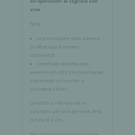
all’aperisushi al tagliere con
vino
Note:
La prenotazione deve avvenire
su Whatsapp al numero
081664929.
L’eventuale disdetta deve
avvenire non oltre 24 ore prima del
trattamento o il voucher si
considererà fruito.
La tariffa si riferisce ad un
pacchetto per due persone della
durata di 2 ore.
Per info e prenotazioni scrivere