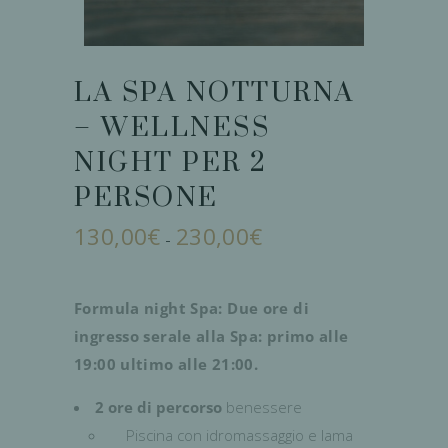
LA SPA NOTTURNA
– WELLNESS
NIGHT PER 2
PERSONE
130,00
€
230,00
€
Fascia
-
di
prezzo:
da
130,00€
a
Formula night Spa: Due ore di
230,00€
ingresso serale alla Spa: primo alle
19:00 ultimo alle 21:00.
2 ore di percorso
benessere
Piscina con idromassaggio e lama