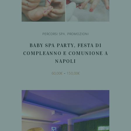
PERCORSI SPA
,
PROMOZIONI
BABY SPA PARTY, FESTA DI
COMPLEANNO E COMUNIONE A
NAPOLI
Fascia
Questo
-
60,00
€
150,00
€
di
prodotto
prezzo:
da
ha
60,00€
a
SCEGLI
più
150,00€
varianti.
Le
opzioni
possono