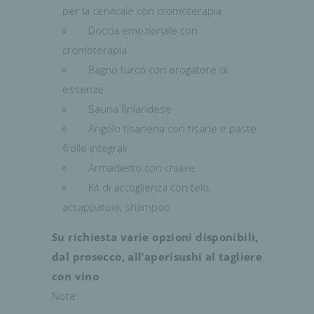
per la cervicale con cromoterapia
Doccia emozionale con
cromoterapia
Bagno turco con erogatore di
essenze
Sauna finlandese
Angolo tisaneria con tisane e paste
frolle integrali
Armadietto con chiave
Kit di accoglienza con telo,
accappatoio, shampoo
Su richiesta varie opzioni disponibili,
dal prosecco, all’aperisushi al tagliere
con vino
Note: