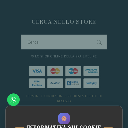
CERCA NELLO STORE
Cerca
per:
© LO SHOP ONLINE DELLA SPA LITELIFE
TERMINI E CONDIZIONI
-
RICHIESTA DIRITTO DI
RECESSO
DESIDERI ALTRE INFO?
WHATSAPP: 081 66 49 29
-
Chat con noi
INFORMATIVA SUI COOKIE