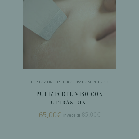
più
recente
DEPILAZIONE
,
ESTETICA
,
TRATTAMENTI VISO
PULIZIA DEL VISO CON
ULTRASUONI
65,00
€
85,00
€
Il
Il
prezzo
prezzo
originale
attuale
era:
è:
85,00€.
65,00€.
AGGIUNGI AL