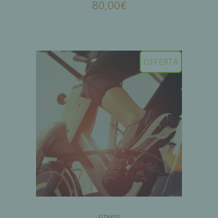
80,00
€
AGGIUNGI AL
CARRELLO
OFFERTA
FITNESS