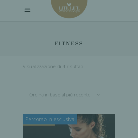
FITNESS
Ordina
Visualizzazione di 4 risultati
in
Ordina in base al più recente
base
Percorso in esclusiva
al