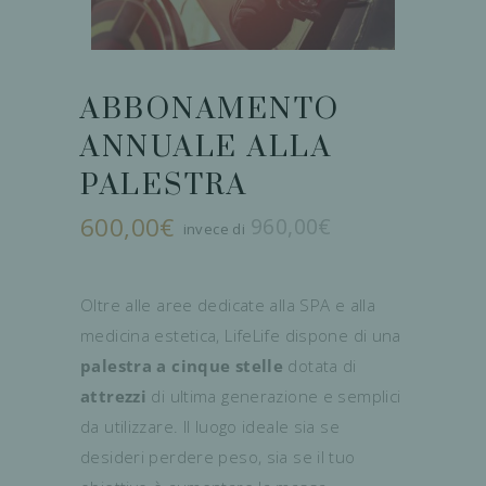
ABBONAMENTO
ANNUALE ALLA
PALESTRA
600,00
€
960,00
€
Il
Il
prezzo
prezzo
originale
attuale
era:
è:
960,00€.
600,00€.
Oltre alle aree dedicate alla SPA e alla
medicina estetica, LifeLife dispone di una
palestra a cinque stelle
dotata di
attrezzi
di ultima generazione e semplici
da utilizzare. Il luogo ideale sia se
desideri perdere peso, sia se il tuo