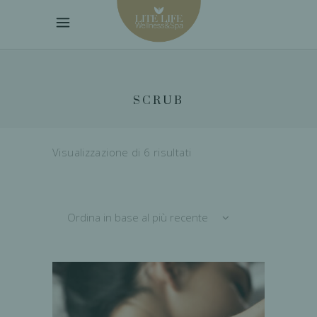
SCRUB
Ordina
Visualizzazione di 6 risultati
in
Ordina in base al più recente
base
al