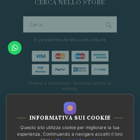
CERCA NELLO STORE
Cerca
per:
© LO SHOP ONLINE DELLA SPA LITELIFE
TERMINI E CONDIZIONI
-
RICHIESTA DIRITTO DI
RECESSO
DESIDERI ALTRE INFO?
WHATSAPP: 081 66 49 29
-
Chat con noi
INFORMATIVA SUI COOKIE
OPPURE CONSULTA LE FAQ
Questo sito utilizza cookie per migliorare la tua
Chatbot
Ciao! Sono l'assistente che
esperienza. Continuando a navigare accetti il loro
risponderà alle tue domande