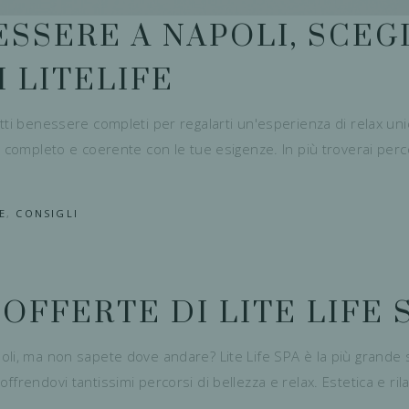
SSERE A NAPOLI, SCEGL
 LITELIFE
ti benessere completi per regalarti un'esperienza di relax unica 
 completo e coerente con le tue esigenze. In più troverai percors
E
,
CONSIGLI
 OFFERTE DI LITE LIFE 
li, ma non sapete dove andare? Lite Life SPA è la più grande st
ffrendovi tantissimi percorsi di bellezza e relax. Estetica e r