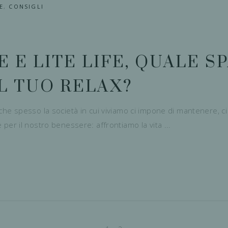
E
,
CONSIGLI
 E LITE LIFE, QUALE S
IL TUO RELAX?
ti che spesso la società in cui viviamo ci impone di mantenere, 
le per il nostro benessere: affrontiamo la vita