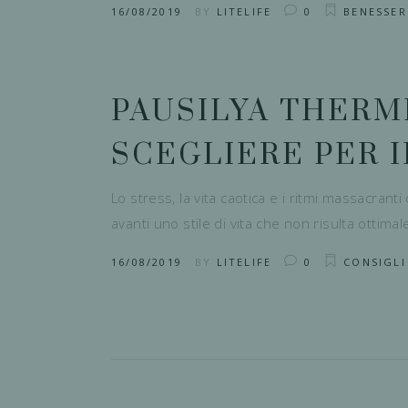
16/08/2019
BY
LITELIFE
0
BENESSER
PAUSILYA THERME
SCEGLIERE PER 
Lo stress, la vita caotica e i ritmi massacran
avanti uno stile di vita che non risulta ottima
16/08/2019
BY
LITELIFE
0
CONSIGLI