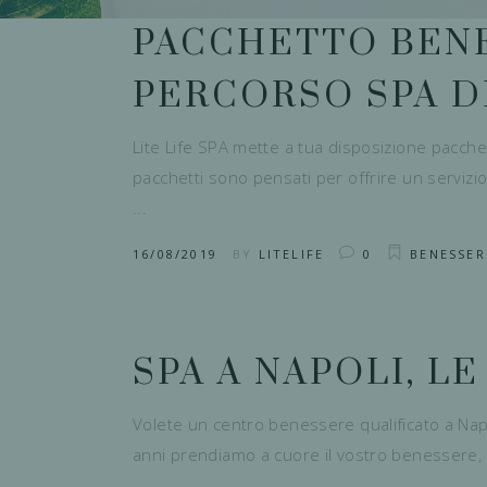
PACCHETTO BENE
PERCORSO SPA DI
Lite Life SPA mette a tua disposizione pacchet
pacchetti sono pensati per offrire un servizio
16/08/2019
BY
LITELIFE
0
BENESSER
SPA A NAPOLI, LE
Volete un centro benessere qualificato a Napo
anni prendiamo a cuore il vostro benessere, o