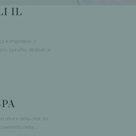
I IL
e irripetibile. I
i specifici, dedicati ai
SPA
ruttura della città: da
ilassamento nella