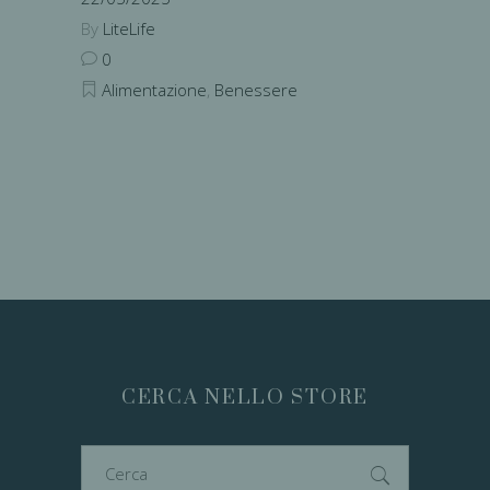
By
LiteLife
0
Alimentazione
,
Benessere
CERCA NELLO STORE
Cerca