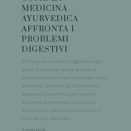
MEDICINA
AYURVEDICA
AFFRONTA I
PROBLEMI
DIGESTIVI
Ritrovare benessere e leggerezza ogni
giorno è possibile, anche quando la
digestione sembra non funzionare come
dovrebbe. Gonfiore, acidità, lentezza
digestiva e pesantezza non devono
diventare la normalità. La medicina
ayurvedica ci offre una via semplice e
naturale per affrontare
22/05/2025