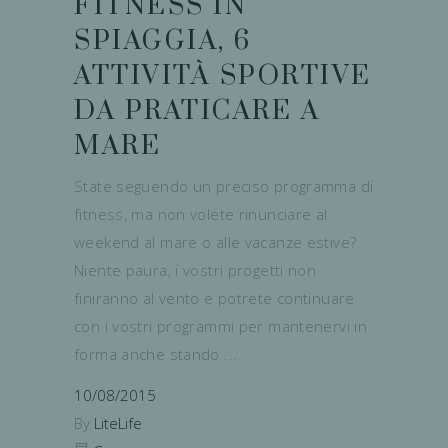
FITNESS IN
SPIAGGIA, 6
ATTIVITÀ SPORTIVE
DA PRATICARE A
MARE
State seguendo un preciso programma di
fitness, ma non volete rinunciare al
weekend al mare o alle vacanze estive?
Niente paura, i vostri progetti non
finiranno al vento e potrete continuare
con i vostri programmi per mantenervi in
forma anche stando
10/08/2015
By
LiteLife