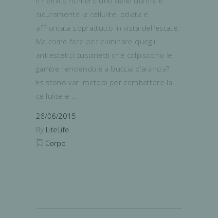
Il nemico numero uno delle donne è
sicuramente la cellulite, odiata e
affrontata soprattutto in vista dell’estate.
Ma come fare per eliminare quegli
antiestetici cuscinetti che colpiscono le
gambe rendendole a buccia d’arancia?
Esistono vari metodi per combattere la
cellulite e
26/06/2015
By
LiteLife
Corpo