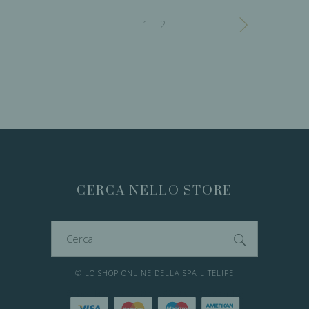
1
2
CERCA NELLO STORE
Cerca
per:
© LO SHOP ONLINE DELLA SPA LITELIFE