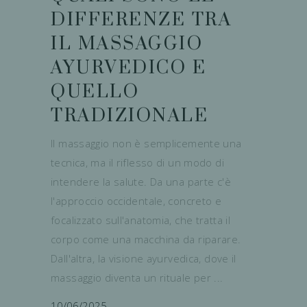
DIFFERENZE TRA
IL MASSAGGIO
AYURVEDICO E
QUELLO
TRADIZIONALE
Il massaggio non è semplicemente una
tecnica, ma il riflesso di un modo di
intendere la salute. Da una parte c'è
l'approccio occidentale, concreto e
focalizzato sull'anatomia, che tratta il
corpo come una macchina da riparare.
Dall'altra, la visione ayurvedica, dove il
massaggio diventa un rituale per
10/06/2025