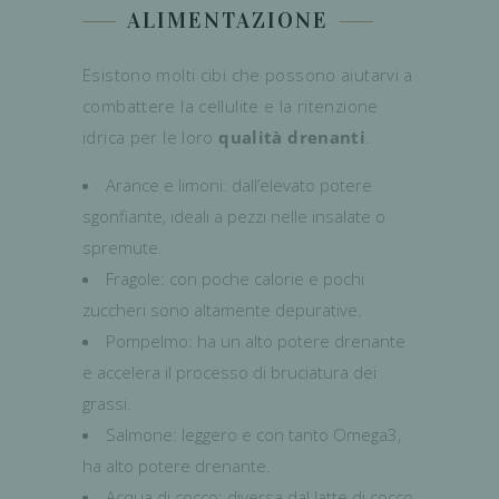
ALIMENTAZIONE
Esistono molti cibi che possono aiutarvi a
combattere la cellulite e la ritenzione
idrica per le loro
qualità drenanti
.
Arance e limoni: dall’elevato potere
sgonfiante, ideali a pezzi nelle insalate o
spremute.
Fragole: con poche calorie e pochi
zuccheri sono altamente depurative.
Pompelmo: ha un alto potere drenante
e accelera il processo di bruciatura dei
grassi.
Salmone: leggero e con tanto Omega3,
ha alto potere drenante.
Acqua di cocco: diversa dal latte di cocco,