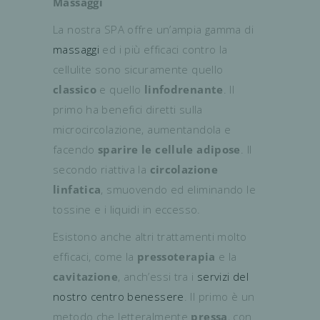
Massaggi
La nostra SPA offre un’ampia gamma di
massaggi
ed i più efficaci contro la
cellulite sono sicuramente quello
classico
e quello
linfodrenante
. Il
primo ha benefici diretti sulla
microcircolazione, aumentandola e
facendo
sparire le cellule adipose
. Il
secondo riattiva la
circolazione
linfatica
, smuovendo ed eliminando le
tossine e i liquidi in eccesso.
Esistono anche altri trattamenti molto
efficaci, come la
pressoterapia
e la
cavitazione
, anch’essi tra i
servizi del
nostro centro benessere
. Il primo è un
metodo che letteralmente
pressa
, con