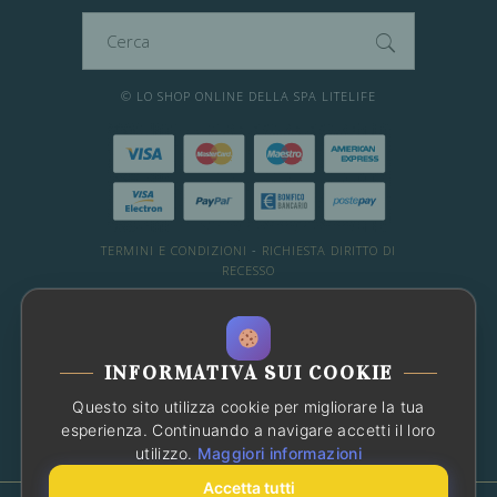
Cerca
per:
© LO SHOP ONLINE DELLA SPA LITELIFE
TERMINI E CONDIZIONI
-
RICHIESTA DIRITTO DI
RECESSO
DESIDERI ALTRE INFO?
WHATSAPP: 081 66 49 29
-
Chat con noi
INFORMATIVA SUI COOKIE
OPPURE CONSULTA LE FAQ
Questo sito utilizza cookie per migliorare la tua
Chatbot
Ciao! Sono l'assistente che
esperienza. Continuando a navigare accetti il loro
risponderà alle tue domande
utilizzo.
Maggiori informazioni
sull'attività. Come posso aiutarti?
Accetta tutti
Saremo soli nel percorso benessere?