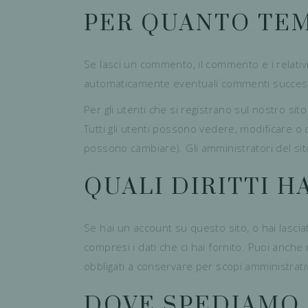
PER QUANTO TEM
Se lasci un commento, il commento e i relat
automaticamente eventuali commenti successi
Per gli utenti che si registrano sul nostro s
Tutti gli utenti possono vedere, modificare o
possono cambiare). Gli amministratori del s
QUALI DIRITTI HA
Se hai un account su questo sito, o hai lascia
compresi i dati che ci hai fornito. Puoi anche
obbligati a conservare per scopi amministrativi
DOVE SPEDIAMO I