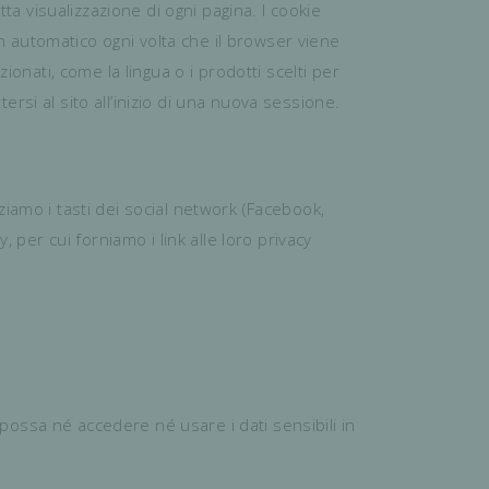
ta visualizzazione di ogni pagina. I cookie
in automatico ogni volta che il browser viene
onati, come la lingua o i prodotti scelti per
tersi al sito all’inizio di una nuova sessione.
zziamo i tasti dei social network (Facebook,
 per cui forniamo i link alle loro privacy
n possa né accedere né usare i dati sensibili in