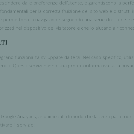
rescindere dalle preferenze dell’utente, e garantiscono la perfet
 fondamentali per la corretta fruizione del sito web e distrutti 
he permettono la navigazione seguendo una serie di criteri selezi
rizzati nel dispositivo del visitatore e che lo aiutano a riconnet
RTI
egrano funzionalità sviluppate da terzi. Nel caso specifico, utili
nuti. Questi servizi hanno una propria informativa sulla privacy,
 di Google Analytics, anonimizzati di modo che la terza parte no
ivare il servizio: