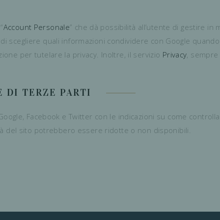
“
Account Personale
” che dà possibilità all’utente di gestire in
di scegliere quali informazioni condividere con Google quando ut
one per tutelare la privacy. Inoltre, il servizio
Privacy
, sempre 
 DI TERZE PARTI
di Google, Facebook e Twitter con le indicazioni su come controll
ità del sito potrebbero essere ridotte o non disponibili.