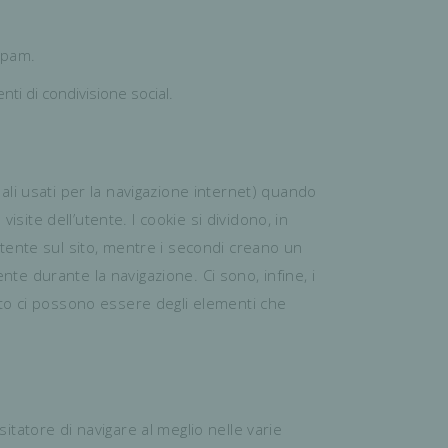
spam.
enti di condivisione social.
inali usati per la navigazione internet) quando
isite dell’utente. I cookie si dividono, in
’utente sul sito, mentre i secondi creano un
nte durante la navigazione. Ci sono, infine, i
 sito ci possono essere degli elementi che
sitatore di navigare al meglio nelle varie