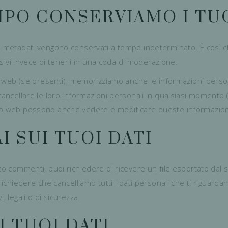
PO CONSERVIAMO I TUO
ivi metadati vengono conservati a tempo indeterminato. È così
vi invece di tenerli in una coda di moderazione.
ito web (se presenti), memorizziamo anche le informazioni person
 cancellare le loro informazioni personali in qualsiasi momento
ito web possono anche vedere e modificare queste informazion
I SUI TUOI DATI
to commenti, puoi richiedere di ricevere un file esportato dal s
 richiedere che cancelliamo tutti i dati personali che ti riguard
, legali o di sicurezza.
 TUOI DATI