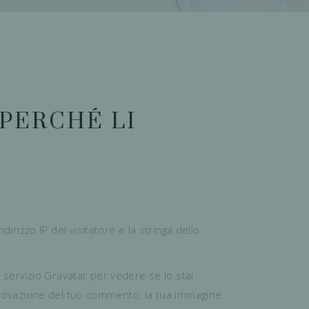
PERCHÉ LI
irizzo IP del visitatore e la stringa dello
l servizio Gravatar per vedere se lo stai
pprovazione del tuo commento, la tua immagine