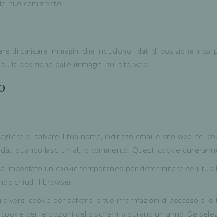
o del tuo commento.
are di caricare immagini che includono i dati di posizione incorpo
sulla posizione dalle immagini sul sito web.
O
egliere di salvare il tuo nome, indirizzo email e sito web nei c
 dati quando lasci un altro commento. Questi cookie durerann
rrà impostato un cookie temporaneo per determinare se il tuo
ndo chiudi il browser.
diversi cookie per salvare le tue informazioni di accesso e le t
cookie per le opzioni dello schermo durano un anno. Se selezi