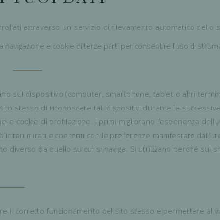
rollati attraverso un servizio di rilevamento automatico dello 
re la navigazione e cookie di terze parti per consentire l’uso di strum
allano sul dispositivo (computer, smartphone, tablet o altri term
to stesso di riconoscere tali dispositivi durante le successive v
ci e cookie di profilazione. I primi migliorano l’esperienza dell
licitari mirati e coerenti con le preferenze manifestate dall’ute
ito diverso da quello su cui si naviga. Si utilizzano perché sul
ntire il corretto funzionamento del sito stesso e permettere al vi