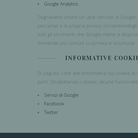
Google Analytics
Segnaliamo anche un utile servizio di Google, 
personali e la propria privacy consentendogli 
tutti gli strumenti che Google mette a disposizi
domande più comuni su privacy e sicurezza.
INFORMATIVE COOKIE
Di seguito, i link alle informative sui cookie 
parti. Disabilitando i cookie, alcune funzional
Servizi di Google
Facebook
Twitter