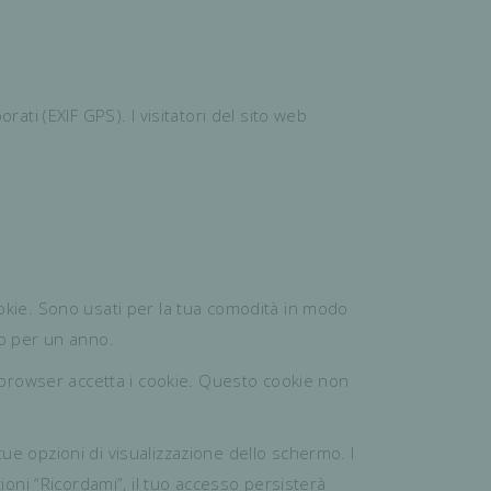
rati (EXIF GPS). I visitatori del sito web
ookie. Sono usati per la tua comodità in modo
o per un anno.
 browser accetta i cookie. Questo cookie non
ue opzioni di visualizzazione dello schermo. I
oni “Ricordami”, il tuo accesso persisterà