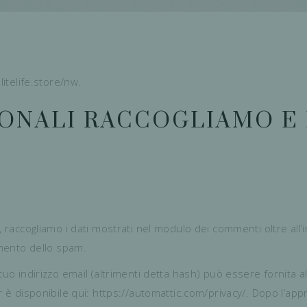
litelife.store/nw.
SONALI RACCOGLIAMO E 
 raccogliamo i dati mostrati nel modulo dei commenti oltre all’ind
amento dello spam.
tuo indirizzo email (altrimenti detta hash) può essere fornita a
ar è disponibile qui: https://automattic.com/privacy/. Dopo l’a