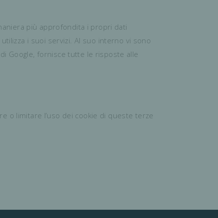
 maniera più approfondita i propri dati
ilizza i suoi servizi. Al suo interno vi sono
di Google, fornisce tutte le risposte alle
are o limitare l’uso dei cookie di queste terze