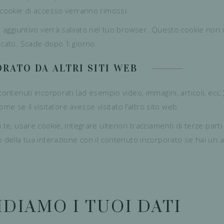
 cookie di accesso verranno rimossi.
ie aggiuntivo verrà salvato nel tuo browser. Questo cookie non i
icato. Scade dopo 1 giorno.
ATO DA ALTRI SITI WEB
ntenuti incorporati (ad esempio video, immagini, articoli, ecc.). 
se il visitatore avesse visitato l’altro sito web.
te, usare cookie, integrare ulteriori tracciamenti di terze part
 della tua interazione con il contenuto incorporato se hai un a
DIAMO I TUOI DATI