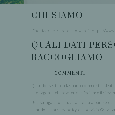
CHI SIAMO
L’indirizzo del nostro sito web è: https://www.
QUALI DATI PER
RACCOGLIAMO
COMMENTI
Quando i visitatori lasciano commenti sul sito,
user agent del browser per facilitare il rilev
Una stringa anonimizzata creata a partire dal 
usando. La privacy policy del servizio Gravat