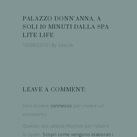
PALAZZO DONN’ANNA, A
SOLI 10 MINUTI DALLA SPA
LITE LIFE
16/08/2019
By
LiteLife
LEAVE A COMMENT:
Devi essere
connesso
per inviare un
commento.
Questo sito utilizza Akismet per ridurre
lo spam.
Scopri come vengono elaborati i