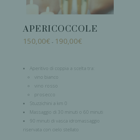
APERICOCCOLE
150,00
€
190,00
€
Fascia
-
di
prezzo:
da
150,00€
a
190,00€
Aperitivo di coppia a scelta tra:
vino bianco
vino rosso
prosecco
Stuzzichini a km 0
Massaggio di 30 minuti o 60 minuti
90 minuti di vasca idromassaggio
riservata con cielo stellato