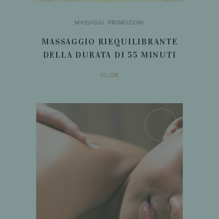
prodotto
MASSAGGI
,
PROMOZIONI
MASSAGGIO RIEQUILIBRANTE
DELLA DURATA DI 55 MINUTI
65,00
€
AGGIUNGI AL
CARRELLO