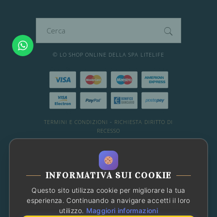
essere
scelte
Cerca
nella
per:
pagina
© LO SHOP ONLINE DELLA SPA LITELIFE
del
prodotto
TERMINI E CONDIZIONI
-
RICHIESTA DIRITTO DI
RECESSO
DESIDERI ALTRE INFO?
WHATSAPP: 081 66 49 29
-
Chat con noi
INFORMATIVA SUI COOKIE
OPPURE CONSULTA LE FAQ
Questo sito utilizza cookie per migliorare la tua
Chatbot
Ciao! Sono l'assistente che
esperienza. Continuando a navigare accetti il loro
risponderà alle tue domande
utilizzo.
Maggiori informazioni
sull'attività. Come posso aiutarti?