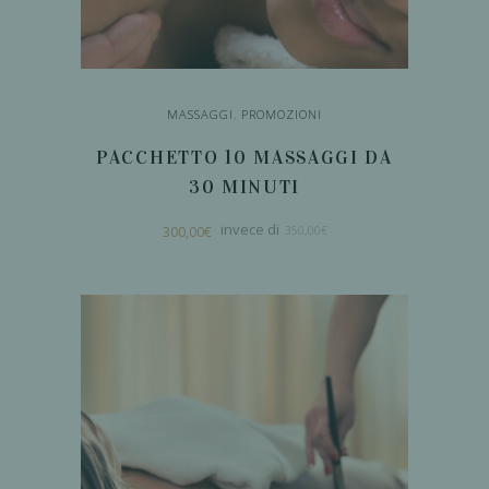
MASSAGGI
,
PROMOZIONI
PACCHETTO 10 MASSAGGI DA
30 MINUTI
Il
Il
300,00
€
350,00
€
prezzo
prezzo
originale
attuale
era:
è:
350,00€.
300,00€.
AGGIUNGI AL
CARRELLO