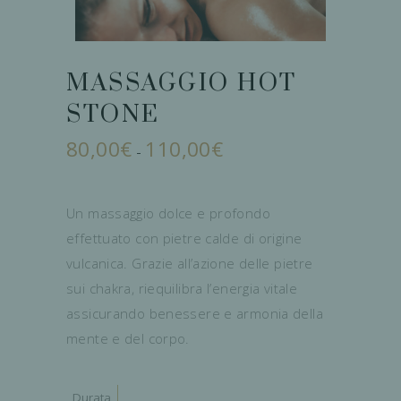
MASSAGGIO HOT
STONE
80,00
€
110,00
€
Fascia
-
di
prezzo:
da
80,00€
a
Un massaggio dolce e profondo
110,00€
effettuato con pietre calde di origine
vulcanica. Grazie all’azione delle pietre
sui chakra, riequilibra l’energia vitale
assicurando benessere e armonia della
mente e del corpo.
Durata