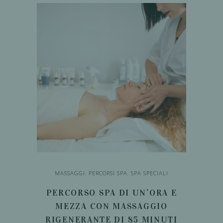
600,00€.
550,00€.
AGGIUNGI AL
CARRELLO
MASSAGGI
,
PERCORSI SPA
,
SPA SPECIALI
PERCORSO SPA DI UN’ORA E
MEZZA CON MASSAGGIO
RIGENERANTE DI 85 MINUTI