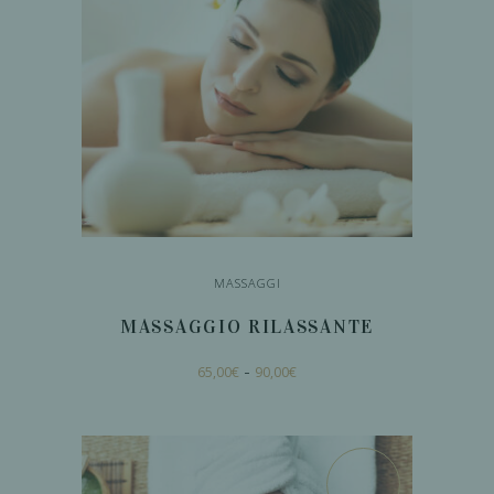
MASSAGGI
MASSAGGIO RILASSANTE
Fascia
Questo
-
65,00
€
90,00
€
di
prodotto
prezzo:
da
ha
65,00€
a
SCEGLI
più
90,00€
varianti.