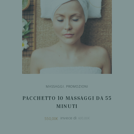
Le
opzioni
possono
essere
scelte
nella
pagina
del
prodotto
MASSAGGI
,
PROMOZIONI
PACCHETTO 10 MASSAGGI DA 55
MINUTI
Il
Il
550,00
€
600,00
€
prezzo
prezzo
originale
attuale
era:
è: