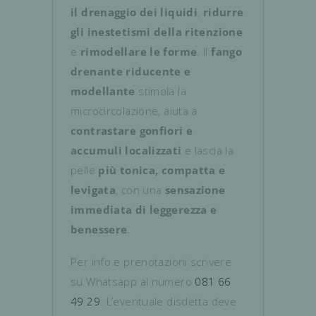
il drenaggio dei liquidi
,
ridurre
gli inestetismi della ritenzione
e
rimodellare le forme
. Il
fango
drenante riducente e
modellante
stimola la
microcircolazione, aiuta a
contrastare gonfiori e
accumuli localizzati
e lascia la
pelle
più tonica, compatta e
levigata
, con una
sensazione
immediata di leggerezza e
benessere
.
Per info e prenotazioni scrivere
su Whatsapp al numero
081 66
49 29
. L’eventuale disdetta deve