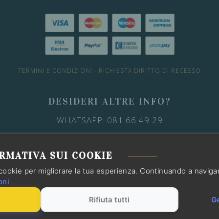
TERMINI E CONDIZIONI
-
RICHIESTA DIRITTO DI RECESSO
DESIDERI ALTRE INFO?
WHATSAPP: 081 66 49 29
OPPURE CONSULTA LE FAQ
RMATIVA SUI COOKIE
cookie per migliorare la tua esperienza. Continuando a navigare 
oni
.IVA 07112351213 |
CREDITS
Rifiuta tutti
Ge