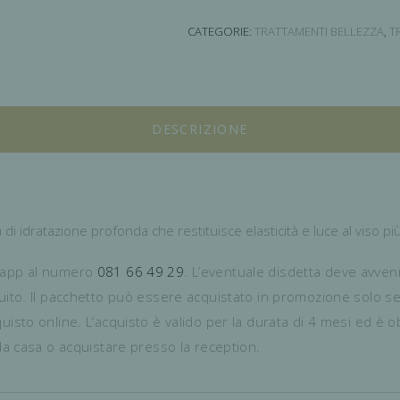
CATEGORIE:
TRATTAMENTI BELLEZZA
,
T
DESCRIZIONE
i idratazione profonda che restituisce elasticità e luce al viso p
tsapp al numero
081 66 49 29
. L’eventuale disdetta deve avven
ruito. Il pacchetto può essere acquistato in promozione solo s
uisto online. L’acquisto è valido per la durata di 4 mesi ed è o
 da casa o acquistare presso la reception.