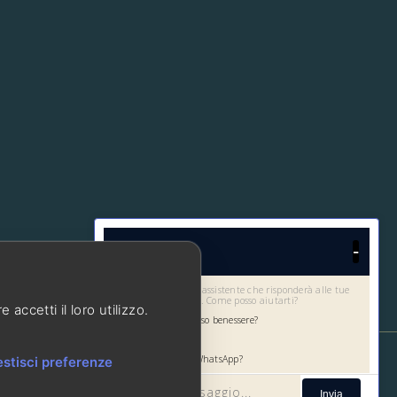
-
Chat con noi
Chatbot
Ciao! Sono l'assistente che risponderà alle tue
domande sull'attività. Come posso aiutarti?
accetti il loro utilizzo.
Saremo soli nel percorso benessere?
C'è un parcheggio?
Posso contattarvi su WhatsApp?
stisci preferenze
Invia