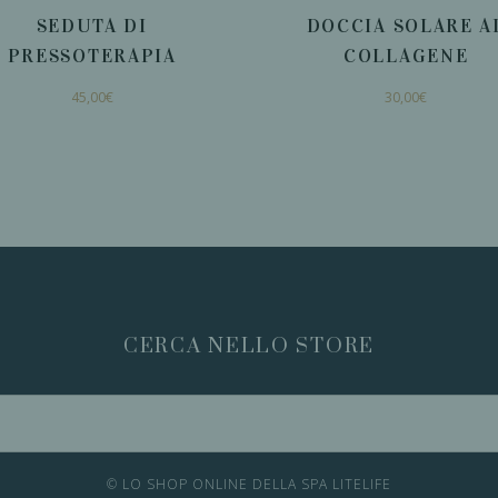
SEDUTA DI
DOCCIA SOLARE A
PRESSOTERAPIA
COLLAGENE
45,00
€
30,00
€
AGGIUNGI AL
AGGIUNGI AL
CARRELLO
CARRELLO
CERCA NELLO STORE
© LO SHOP ONLINE DELLA SPA LITELIFE