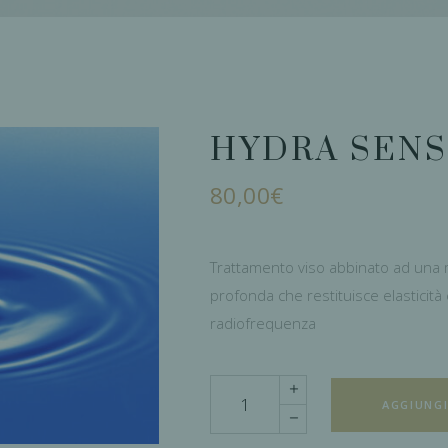
HYDRA SEN
80,00
€
Trattamento viso abbinato ad una 
profonda che restituisce elasticità 
radiofrequenza
Quantity
AGGIUNGI