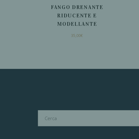
FANGO DRENANTE
RIDUCENTE E
MODELLANTE
35,00
€
AGGIUNGI AL
CARRELLO
Cerca
per: