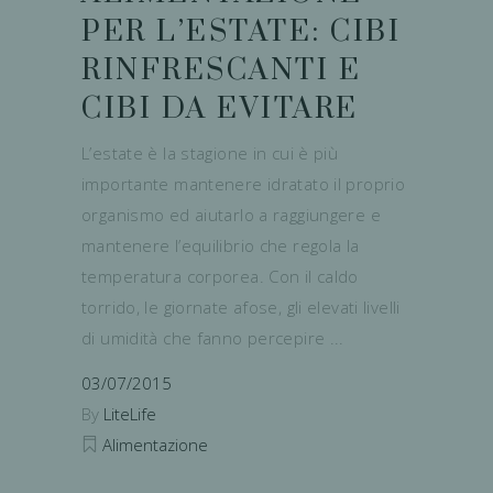
PER L’ESTATE: CIBI
RINFRESCANTI E
CIBI DA EVITARE
L’estate è la stagione in cui è più
importante mantenere idratato il proprio
organismo ed aiutarlo a raggiungere e
mantenere l’equilibrio che regola la
temperatura corporea. Con il caldo
torrido, le giornate afose, gli elevati livelli
di umidità che fanno percepire
03/07/2015
By
LiteLife
Alimentazione