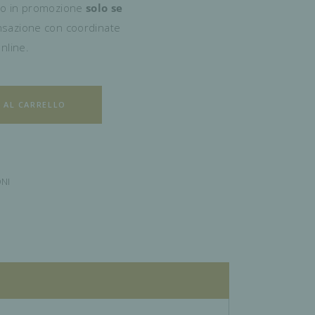
to in promozione
solo se
ansazione con coordinate
nline.
 AL CARRELLO
NI