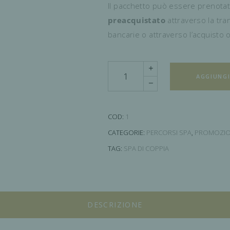
Il pacchetto può essere prenota
preacquistato
attraverso la tr
bancarie o attraverso l’acquisto o
Quantity
AGGIUNGI
COD:
1
CATEGORIE:
PERCORSI SPA
,
PROMOZIO
TAG:
SPA DI COPPIA
DESCRIZIONE