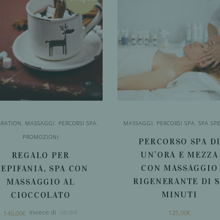
BRATION
,
MASSAGGI
,
PERCORSI SPA
,
MASSAGGI
,
PERCORSI SPA
,
SPA SPE
PROMOZIONI
PERCORSO SPA D
UN’ORA E MEZZA
REGALO PER
CON MASSAGGIO
’EPIFANIA, SPA CON
RIGENERANTE DI 
MASSAGGIO AL
MINUTI
CIOCCOLATO
Il
Il
125,00
€
149,00
€
169,00
€
prezzo
prezzo