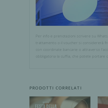
Per info e prenotazioni scrivere su Wha
trattamento o il voucher si considererà f
con coordinate bancarie o attraverso l’acq
obbligatoria la cuffia, che potete portare
PRODOTTI CORRELATI