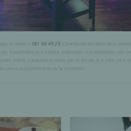
tsapp al numero
081 66 49 29
. L’eventuale disdetta deve avven
ruito. Il pacchetto può essere acquistato in promozione solo s
uisto online. L’acquisto è valido per la durata di 4 mesi ed è o
 da casa o acquistare presso la reception.
Sospeso