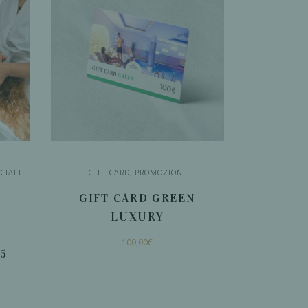
CIALI
GIFT CARD
,
PROMOZIONI
I
GIFT CARD GREEN
LUXURY
100,00
€
85
AGGIUNGI AL
CARRELLO