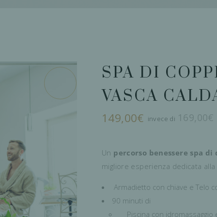
SPA DI COPP
VASCA CALD
149,00
€
169,00
€
I
I
o
a
e
è
Un
percorso benessere spa di
migliore esperienza dedicata alla
Armadietto con chiave e Telo c
90 minuti di
Piscina con idromassaggio e 