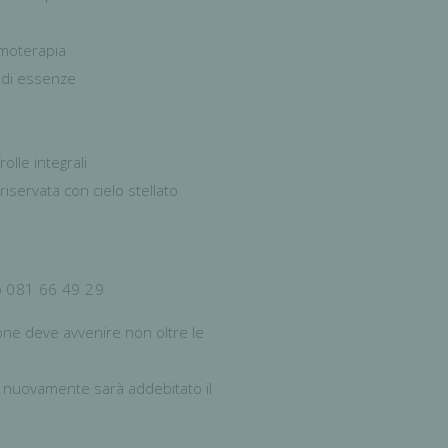
moterapia
di essenze
lle integrali
riservata con cielo stellato
p 081 66 49 29
ione deve avvenire non oltre le
e nuovamente sarà addebitato il