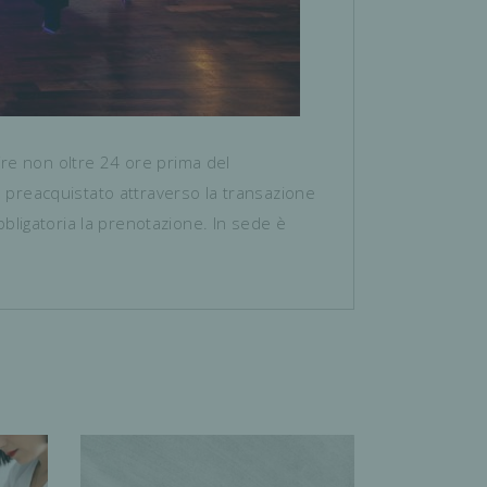
ire non oltre 24 ore prima del
e preacquistato attraverso la transazione
bbligatoria la prenotazione. In sede è