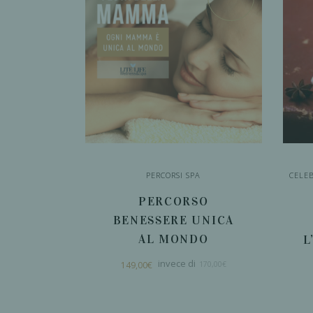
PERCORSI SPA
CELE
PERCORSO
BENESSERE UNICA
AL MONDO
L
Il
Il
149,00
€
170,00
€
prezzo
prezzo
originale
attuale
era:
è:
170,00€.
149,00€.