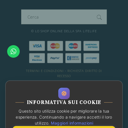
Cerca
per:
© LO SHOP ONLINE DELLA SPA LITELIFE
TERMINI E CONDIZIONI
-
RICHIESTA DIRITTO DI
RECESSO
DESIDERI ALTRE INFO?
WHATSAPP: 081 66 49 29
-
Chat con noi
INFORMATIVA SUI COOKIE
OPPURE CONSULTA LE FAQ
Questo sito utilizza cookie per migliorare la tua
Chatbot
Ciao! Sono l'assistente che
esperienza. Continuando a navigare accetti il loro
risponderà alle tue domande
utilizzo.
Maggiori informazioni
sull'attività. Come posso aiutarti?