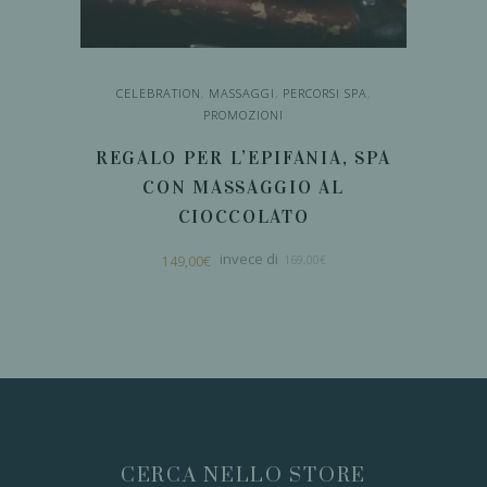
CELEBRATION
,
MASSAGGI
,
PERCORSI SPA
,
PROMOZIONI
REGALO PER L’EPIFANIA, SPA
CON MASSAGGIO AL
CIOCCOLATO
Il
Il
149,00
€
169,00
€
prezzo
prezzo
originale
attuale
era:
è:
169,00€.
149,00€.
LEGGI TUTTO
CERCA NELLO STORE