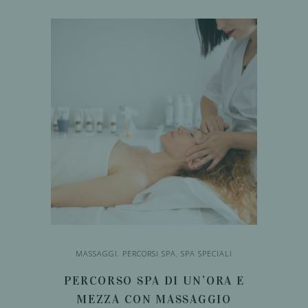
da
ha
60,00€
a
SCEGLI
più
110,00€
varianti.
Le
opzioni
possono
essere
scelte
nella
pagina
del
prodotto
MASSAGGI
,
PERCORSI SPA
,
SPA SPECIALI
PERCORSO SPA DI UN’ORA E
MEZZA CON MASSAGGIO