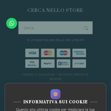
opzioni
possono
CERCA NELLO STORE
essere
scelte
Cerca
nella
per:
pagina
© LO SHOP ONLINE DELLA SPA LITELIFE
del
prodotto
TERMINI E CONDIZIONI
-
RICHIESTA DIRITTO DI
RECESSO
DESIDERI ALTRE INFO?
WHATSAPP: 081 66 49 29
-
Chat con noi
INFORMATIVA SUI COOKIE
OPPURE CONSULTA LE FAQ
Questo sito utilizza cookie per migliorare la tua