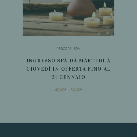
PERCORSI SPA
INGRESSO SPA DA MARTEDÌ A
GIOVEDÌ IN OFFERTA FINO AL
31 GENNAIO
Fascia
Questo
-
40,00
€
80,00
€
di
prodotto
prezzo:
da
ha
40,00€
a
SCEGLI
più
80,00€
varianti.
Le