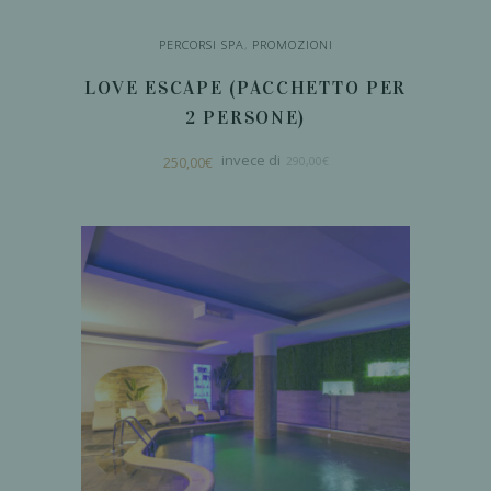
prodotto
PERCORSI SPA
,
PROMOZIONI
LOVE ESCAPE (PACCHETTO PER
2 PERSONE)
Il
Il
250,00
€
290,00
€
prezzo
prezzo
originale
attuale
era:
è:
290,00€.
250,00€.
AGGIUNGI AL
CARRELLO