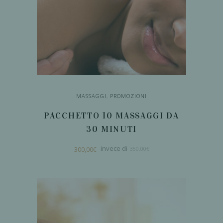
MASSAGGI
,
PROMOZIONI
PACCHETTO 10 MASSAGGI DA
30 MINUTI
Il
Il
300,00
€
350,00
€
prezzo
prezzo
originale
attuale
era:
è:
350,00€.
300,00€.
AGGIUNGI AL
CARRELLO