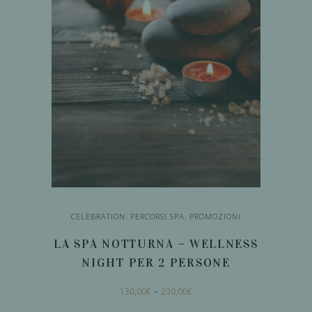
CELEBRATION
,
PERCORSI SPA
,
PROMOZIONI
LA SPA NOTTURNA – WELLNESS
NIGHT PER 2 PERSONE
Fascia
Questo
-
130,00
€
230,00
€
di
prodotto
prezzo: