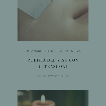
DEPILAZIONE
,
ESTETICA
,
TRATTAMENTI VISO
PULIZIA DEL VISO CON
ULTRASUONI
Il
Il
65,00
€
85,00
€
prezzo
prezzo
originale
attuale
era:
è:
85,00€.
65,00€.
AGGIUNGI AL
CARRELLO