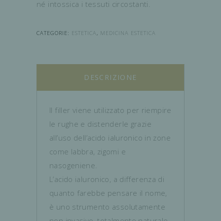
né intossica i tessuti circostanti.
CATEGORIE:
ESTETICA
,
MEDICINA ESTETICA
DESCRIZIONE
Il filler viene utilizzato per riempire
le rughe e distenderle grazie
all’uso dell’acido ialuronico in zone
come labbra, zigomi e
nasogeniene.
L’acido ialuronico, a differenza di
quanto farebbe pensare il nome,
è uno strumento assolutamente
non invasivo, totalmente naturale,