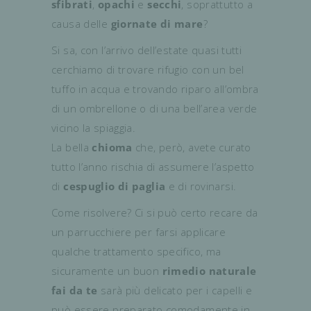
sfibrati
,
opachi
e
secchi
, soprattutto a
causa delle
giornate di mare
?
Si sa, con l’arrivo dell’estate quasi tutti
cerchiamo di trovare rifugio con un bel
tuffo in acqua e trovando riparo all’ombra
di un ombrellone o di una bell’area verde
vicino la spiaggia.
La bella
chioma
che, però, avete curato
tutto l’anno rischia di assumere l’aspetto
di
cespuglio di paglia
e di rovinarsi.
Come risolvere? Ci si può certo recare da
un parrucchiere per farsi applicare
qualche trattamento specifico, ma
sicuramente un buon
rimedio naturale
fai da te
sarà più delicato per i capelli e
può essere preparato comodamente in