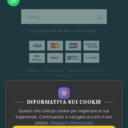
Cerca
per:
© LO SHOP ONLINE DELLA SPA LITELIFE
TERMINI E CONDIZIONI
-
RICHIESTA DIRITTO DI
RECESSO
DESIDERI ALTRE INFO?
WHATSAPP: 081 66 49 29
-
Chat con noi
INFORMATIVA SUI COOKIE
OPPURE CONSULTA LE FAQ
Questo sito utilizza cookie per migliorare la tua
Chatbot
Ciao! Sono l'assistente che
esperienza. Continuando a navigare accetti il loro
risponderà alle tue domande
utilizzo.
Maggiori informazioni
sull'attività. Come posso aiutarti?