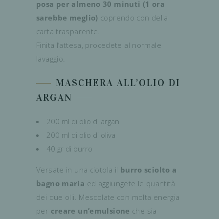
posa per almeno 30 minuti (1 ora
sarebbe meglio)
coprendo con della
carta trasparente.
Finita l’attesa, procedete al normale
lavaggio.
MASCHERA ALL’OLIO DI
ARGAN
200 ml di olio di argan
200 ml di olio di oliva
40 gr di burro
Versate in una ciotola il
burro sciolto a
bagno maria
ed aggiungete le quantità
dei due olii. Mescolate con molta energia
per
creare un’emulsione
che sia